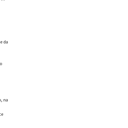
te da
ão
, na
te