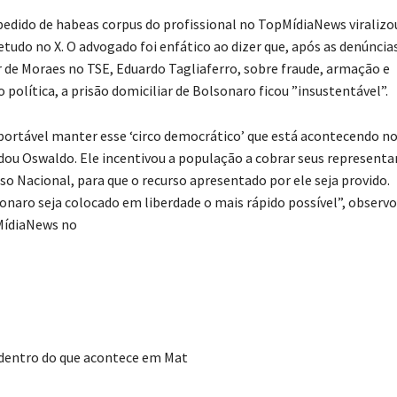
pedido de habeas corpus do profissional no TopMídiaNews viralizo
etudo no X. O advogado foi enfático ao dizer que, após as denúncia
 de Moraes no TSE, Eduardo Tagliaferro, sobre fraude, armação e
 política, a prisão domiciliar de Bolsonaro ficou ”insustentável”.
portável manter esse ‘circo democrático’ que está acontecendo n
adou Oswaldo. Ele incentivou a população a cobrar seus represent
o Nacional, para que o recurso apresentado por ele seja provido.
onaro seja colocado em liberdade o mais rápido possível”, observo
MídiaNews no
 dentro do que acontece em Mat