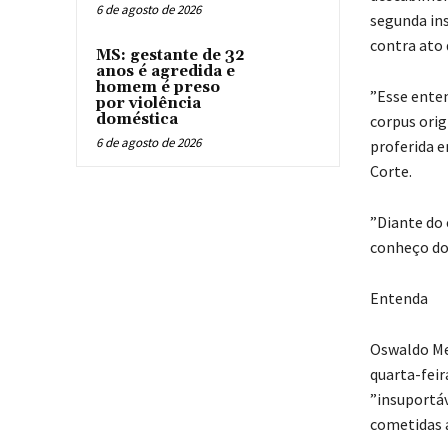
6 de agosto de 2026
segunda ins
contra ato 
MS: gestante de 32
anos é agredida e
homem é preso
”Esse ente
por violência
doméstica
corpus orig
6 de agosto de 2026
proferida e
Corte.
”Diante do 
conheço do 
Entenda
Oswaldo Mez
quarta-feir
”insuportáv
cometidas 