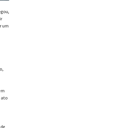
egou,
ir
or um
o,
tem
 ato
 de