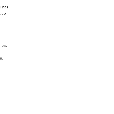
u nas
s do
o
antes
u.