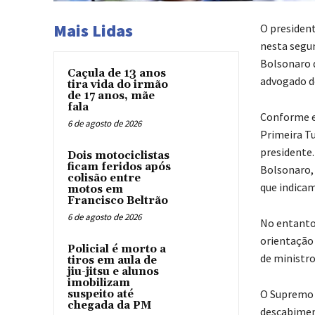
Mais Lidas
O president
nesta segun
Bolsonaro d
Caçula de 13 anos
advogado d
tira vida do irmão
de 17 anos, mãe
fala
Conforme e
6 de agosto de 2026
Primeira Tu
presidente.
Dois motociclistas
ficam feridos após
Bolsonaro,
colisão entre
que indicam
motos em
Francisco Beltrão
6 de agosto de 2026
No entanto
orientação
Policial é morto a
de ministro
tiros em aula de
jiu-jitsu e alunos
imobilizam
O Supremo 
suspeito até
chegada da PM
descabiment