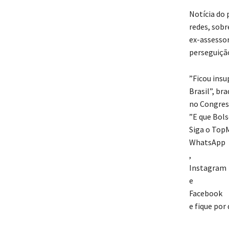
Notícia do 
redes, sobr
ex-assessor
perseguição
”Ficou insu
Brasil”, br
no Congress
”E que Bols
Siga o Top
WhatsApp
,
Instagram
e
Facebook
e fique por