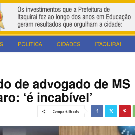
S
POLITICA
CIDADES
ITAQUIRAI
do de advogado de MS
ro: ‘é incabível’
Compartilhado