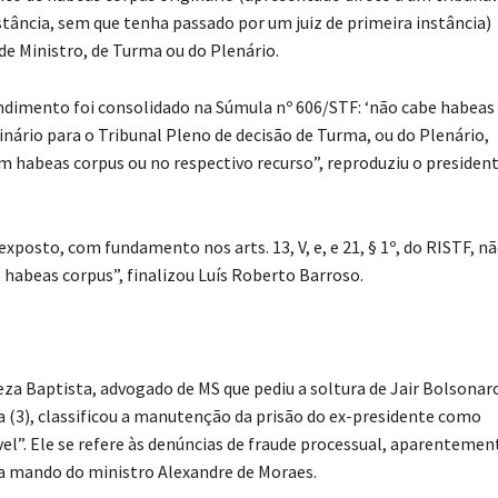
tância, sem que tenha passado por um juiz de primeira instância)
de Ministro, de Turma ou do Plenário.
ndimento foi consolidado na Súmula nº 606/STF: ‘não cabe habeas
inário para o Tribunal Pleno de decisão de Turma, ou do Plenário,
m habeas corpus ou no respectivo recurso”, reproduziu o presiden
exposto, com fundamento nos arts. 13, V, e, e 21, § 1º, do RISTF, n
habeas corpus”, finalizou Luís Roberto Barroso.
a Baptista, advogado de MS que pediu a soltura de Jair Bolsonaro
a (3), classificou a manutenção da prisão do ex-presidente como
el”. Ele se refere às denúncias de fraude processual, aparentemen
a mando do ministro Alexandre de Moraes.