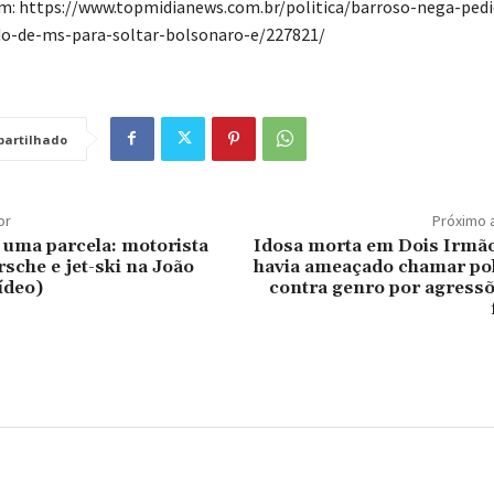
em: https://www.topmidianews.com.br/politica/barroso-nega-ped
o-de-ms-para-soltar-bolsonaro-e/227821/
artilhado
or
Próximo 
uma parcela: motorista
Idosa morta em Dois Irmão
rsche e jet-ski na João
havia ameaçado chamar pol
ídeo)
contra genro por agressõ