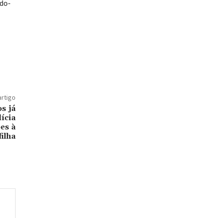
ido-
artigo
s já
ícia
es à
filha