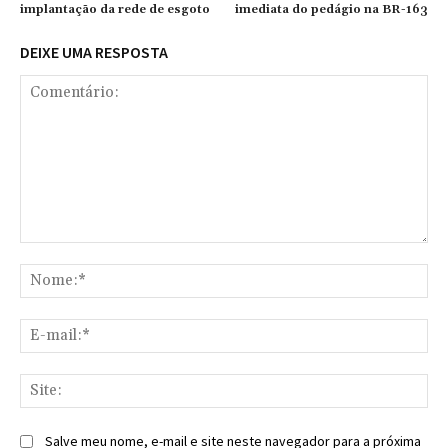
implantação da rede de esgoto
imediata do pedágio na BR-163
DEIXE UMA RESPOSTA
Comentário:
No
E-
mai
Sit
Salve meu nome, e-mail e site neste navegador para a próxima