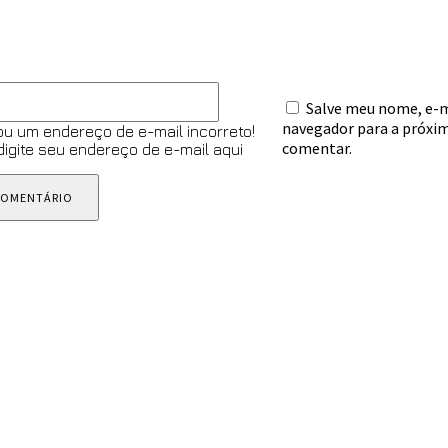
E-
Salve meu nome, e-ma
mail:*
navegador para a próxim
ou um endereço de e-mail incorreto!
comentar.
 digite seu endereço de e-mail aqui