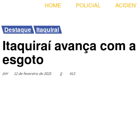
HOME
POLICIAL
ACIDEN
Destaque
Itaquirai
Itaquiraí avança com 
esgoto
por
12 de fevereiro de 2025
0
413