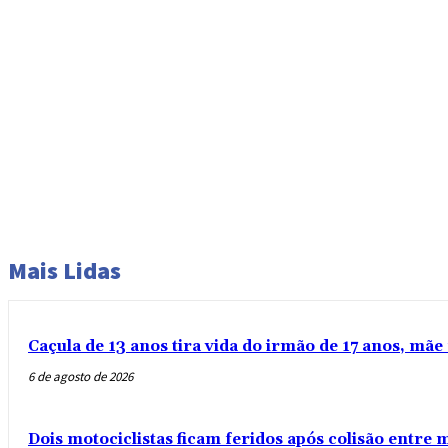
Mais Lidas
Caçula de 13 anos tira vida do irmão de 17 anos, mãe 
6 de agosto de 2026
Dois motociclistas ficam feridos após colisão entre