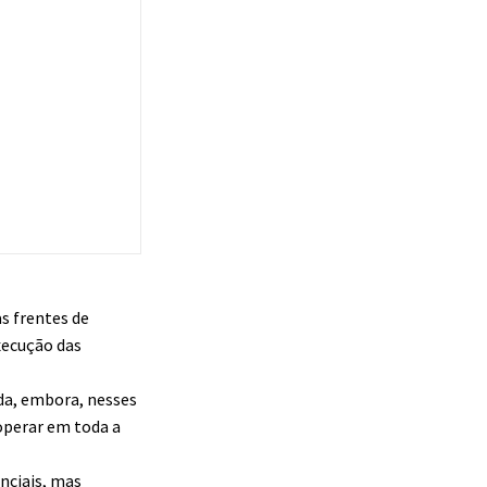
s frentes de
xecução das
ída, embora, nesses
operar em toda a
nciais, mas