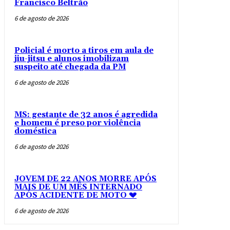
Francisco Beltrão
6 de agosto de 2026
Policial é morto a tiros em aula de
jiu-jitsu e alunos imobilizam
suspeito até chegada da PM
6 de agosto de 2026
MS: gestante de 32 anos é agredida
e homem é preso por violência
doméstica
6 de agosto de 2026
JOVEM DE 22 ANOS MORRE APÓS
MAIS DE UM MÊS INTERNADO
APÓS ACIDENTE DE MOTO 💔
6 de agosto de 2026