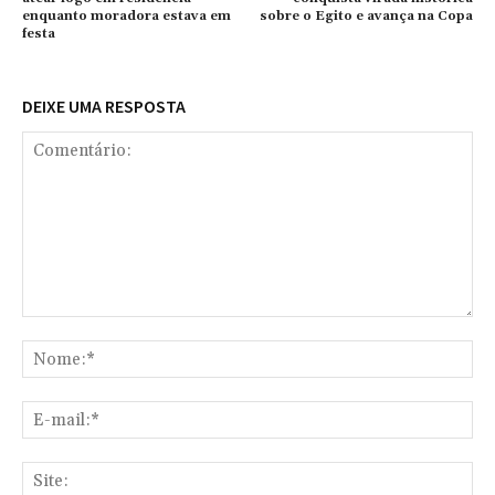
enquanto moradora estava em
sobre o Egito e avança na Copa
festa
DEIXE UMA RESPOSTA
Comentário:
No
E-
mai
Sit