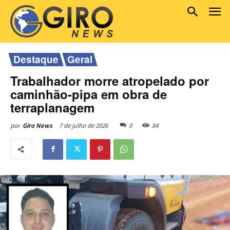
Destaque
Geral
Trabalhador morre atropelado por
caminhão-pipa em obra de
terraplanagem
7 de julho de 2026
0
84
por
Giro News