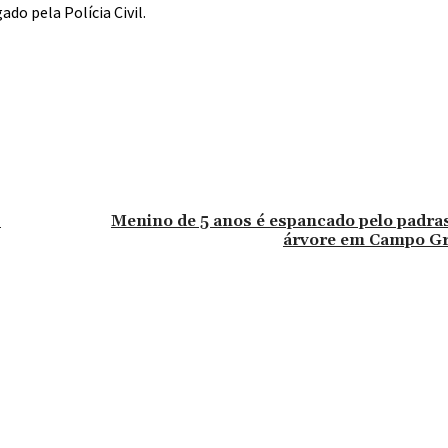
do pela Polícia Civil.
s
Menino de 5 anos é espancado pelo padra
árvore em Campo Gra
omentário: