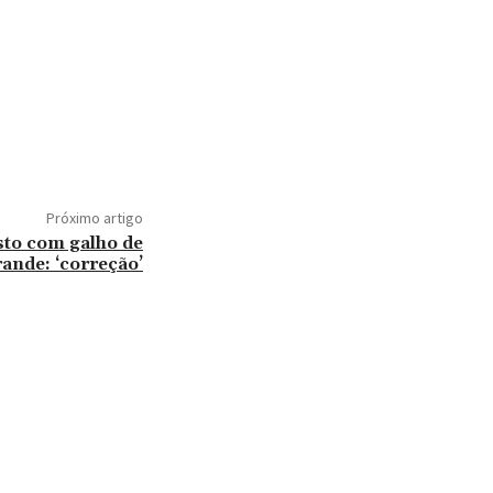
Próximo artigo
sto com galho de
nde: ‘correção’