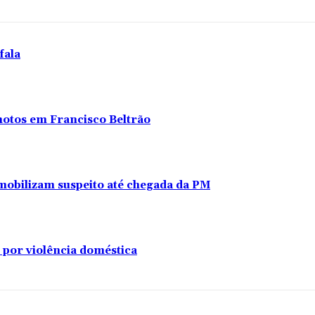
fala
 motos em Francisco Beltrão
s imobilizam suspeito até chegada da PM
 por violência doméstica