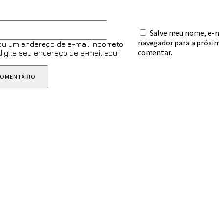
E-
Salve meu nome, e-ma
mail:*
navegador para a próxim
ou um endereço de e-mail incorreto!
comentar.
 digite seu endereço de e-mail aqui