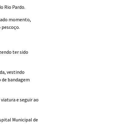
o Rio Pardo.
minado momento,
o pescoço.
zendo ter sido
da, vestindo
ão de bandagem
viatura e seguir ao
pital Municipal de