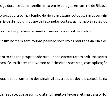
oço durante desentendimento entre colegas em um rio de Ribas d
ao local para tomar banho de rio com alguns colegas. Em deter
ia desferido um golpe de faca pelas costas, atingindo a região d
dicou o autor preliminarmente, sem repassar outros dados.
havia um homem sem roupas pedindo socorro às margens da rua e di
 dentro de uma propriedade rural, onde encontraram a vítima senta
oço. Os militares realizaram os primeiros socorros, com aplicaç
e e rebaixamento dos sinais vitais, a equipe decidiu colocá-la na 
e resgate, que assumiu o atendimento e levou a vítima para o Hos