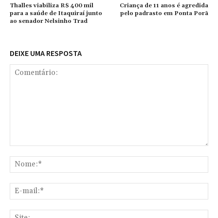
Thalles viabiliza R$ 400 mil
Criança de 11 anos é agredida
para a saúde de Itaquiraí junto
pelo padrasto em Ponta Porã
ao senador Nelsinho Trad
DEIXE UMA RESPOSTA
Comentário:
No
E-
mai
Sit