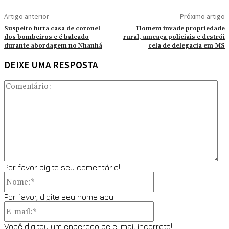
Artigo anterior
Próximo artigo
Suspeito furta casa de coronel
Homem invade propriedade
dos bombeiros e é baleado
rural, ameaça policiais e destrói
durante abordagem no Nhanhá
cela de delegacia em MS
DEIXE UMA RESPOSTA
Co
Por favor digite seu comentário!
Nome:*
Por favor, digite seu nome aqui
E-
mail:*
Você digitou um endereço de e-mail incorreto!