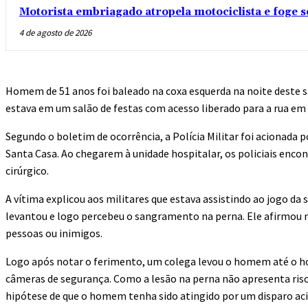
Motorista embriagado atropela motociclista e foge 
4 de agosto de 2026
Homem de 51 anos foi baleado na coxa esquerda na noite deste sá
estava em um salão de festas com acesso liberado para a rua em
Segundo o boletim de ocorrência, a Polícia Militar foi acionada 
Santa Casa. Ao chegarem à unidade hospitalar, os policiais enc
cirúrgico.
A vítima explicou aos militares que estava assistindo ao jogo d
levantou e logo percebeu o sangramento na perna. Ele afirmou nã
pessoas ou inimigos.
Logo após notar o ferimento, um colega levou o homem até o ho
câmeras de segurança. Como a lesão na perna não apresenta risco 
hipótese de que o homem tenha sido atingido por um disparo aci