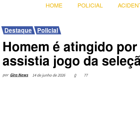
HOME
POLICIAL
ACIDEN
Destaque
Policial
Homem é atingido por 
assistia jogo da sel
por
Giro News
14 de junho de 2026
0
77