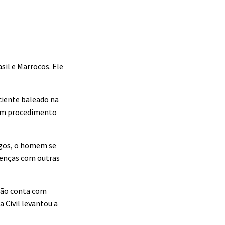
sil e Marrocos. Ele
aciente baleado na
e um procedimento
fogos, o homem se
avenças com outras
não conta com
 Civil levantou a