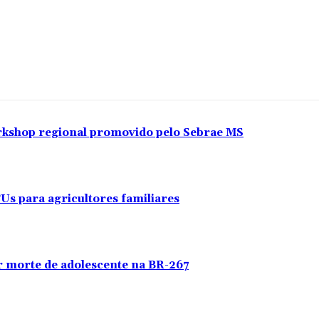
orkshop regional promovido pelo Sebrae MS
CUs para agricultores familiares
or morte de adolescente na BR-267