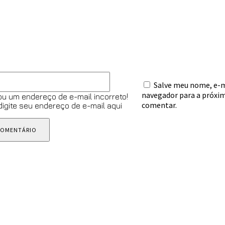
E-
Salve meu nome, e-ma
mail:*
navegador para a próxim
ou um endereço de e-mail incorreto!
comentar.
 digite seu endereço de e-mail aqui