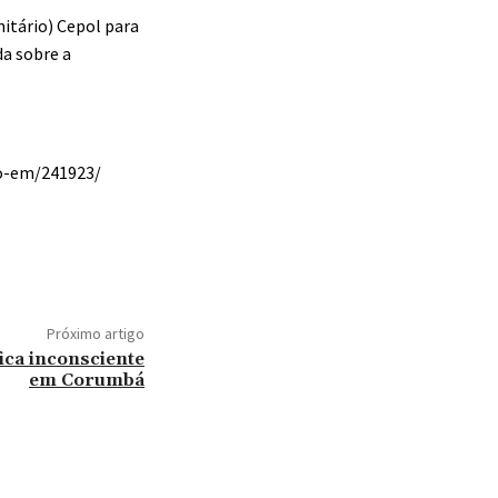
itário) Cepol para
da sobre a
ao-em/241923/
Próximo artigo
fica inconsciente
em Corumbá