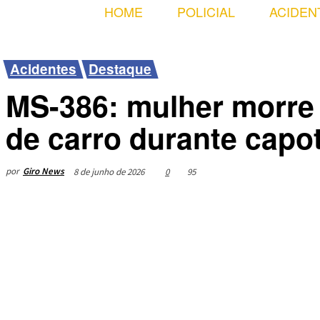
HOME
POLICIAL
ACIDEN
Acidentes
Destaque
MS-386: mulher morre 
de carro durante cap
por
Giro News
8 de junho de 2026
0
95