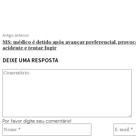
Compartilhado
Artigo anterior
MS: médico é detido após avançar preferencial, provoc
acidente e tentar fugir
DEIXE UMA RESPOSTA
C
Por favor digite seu comentário!
Nome:*