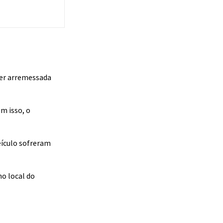
ser arremessada
m isso, o
eículo sofreram
o local do