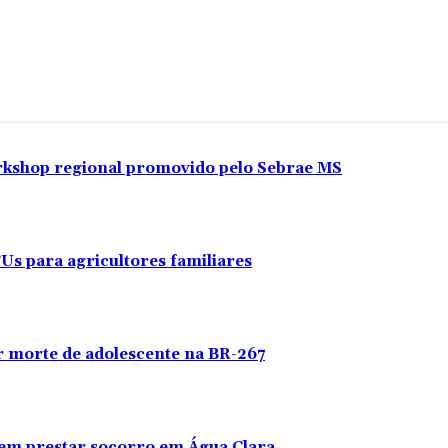
orkshop regional promovido pelo Sebrae MS
CUs para agricultores familiares
or morte de adolescente na BR-267
sem prestar socorro em Água Clara