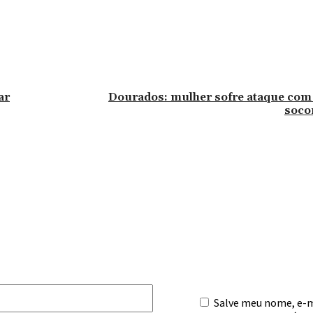
ar
Dourados: mulher sofre ataque com
soco
omentário:
E-
Salve meu nome, e-ma
mail:*