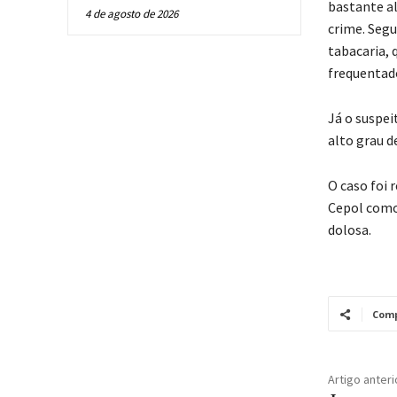
bastante a
4 de agosto de 2026
crime. Seg
tabacaria,
frequentado
Já o suspei
alto grau d
O caso foi
Cepol como 
dolosa.
Comp
Artigo anteri