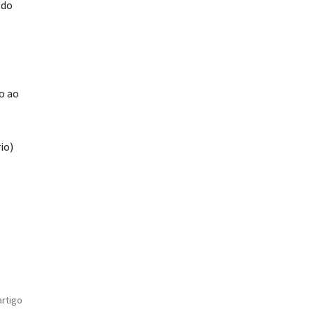
 do
o ao
io)
artigo