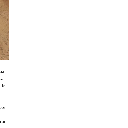
ia
ta-
 de
por
m
m ao