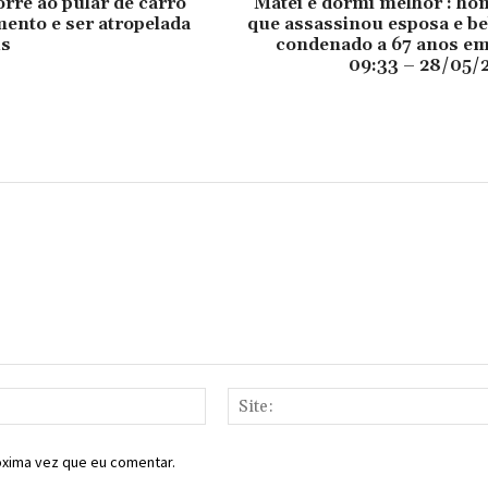
re ao pular de carro
Matei e dormi melhor’: h
ento e ser atropelada
que assassinou esposa e be
us
condenado a 67 anos e
09:33 – 28/05/
E-
mail:*
óxima vez que eu comentar.