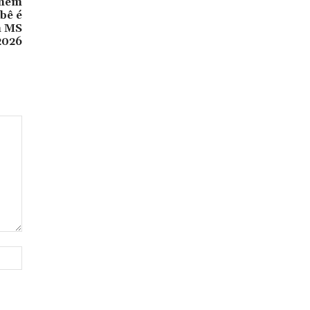
omem
bê é
m MS
2026
Site: