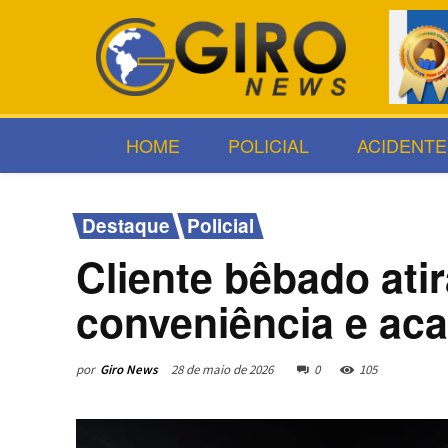
HOME
POLICIAL
ACIDENTE
Destaque
Policial
Cliente bêbado ati
conveniência e ac
por
Giro News
28 de maio de 2026
0
105