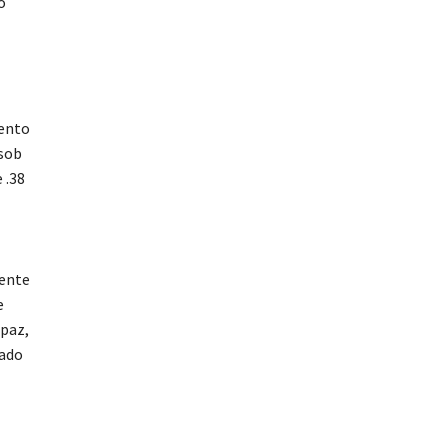
o
mento
 sob
 .38
mente
e
apaz,
vado