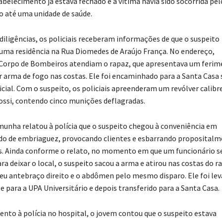
tabelecimento já estava fechado e a vítima havia sido socorrida pel
o até uma unidade de saúde.
diligências, os policiais receberam informações de que o suspeito
 uma residência na Rua Diomedes de Araújo França. No endereço,
 Corpo de Bombeiros atendiam o rapaz, que apresentava um feri
 arma de fogo nas costas. Ele foi encaminhado para a Santa Casa
icial. Com o suspeito, os policiais apreenderam um revólver calibre
ossi, contendo cinco munições deflagradas.
unha relatou à polícia que o suspeito chegou à conveniência em
tado de embriaguez, provocando clientes e esbarrando proposital
s. Ainda conforme o relato, no momento em que um funcionário s
ra deixar o local, o suspeito sacou a arma e atirou nas costas do r
eu antebraço direito e o abdômen pelo mesmo disparo. Ele foi le
e para a UPA Universitário e depois transferido para a Santa Casa.
to à polícia no hospital, o jovem contou que o suspeito estava