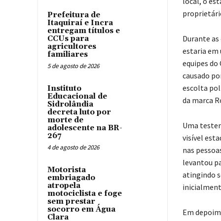
local, o es
proprietári
Prefeitura de
Itaquiraí e Incra
entregam títulos e
Durante as 
CCUs para
agricultores
estaria em
familiares
equipes do
5 de agosto de 2026
causado por
escolta pol
Instituto
Educacional de
da marca R
Sidrolândia
decreta luto por
morte de
Uma testem
adolescente na BR-
267
visível es
4 de agosto de 2026
nas pessoa
levantou pa
Motorista
atingindo s
embriagado
atropela
inicialment
motociclista e foge
sem prestar
socorro em Água
Em depoimen
Clara