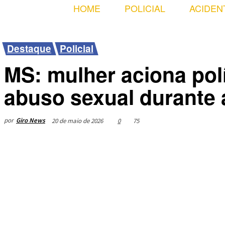
HOME
POLICIAL
ACIDEN
Destaque
Policial
MS: mulher aciona polí
abuso sexual durante
por
Giro News
20 de maio de 2026
0
75