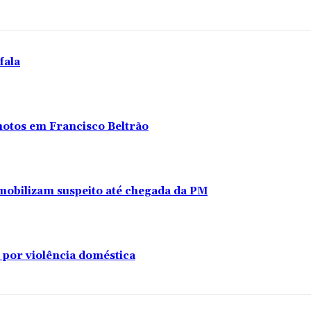
fala
 motos em Francisco Beltrão
s imobilizam suspeito até chegada da PM
 por violência doméstica