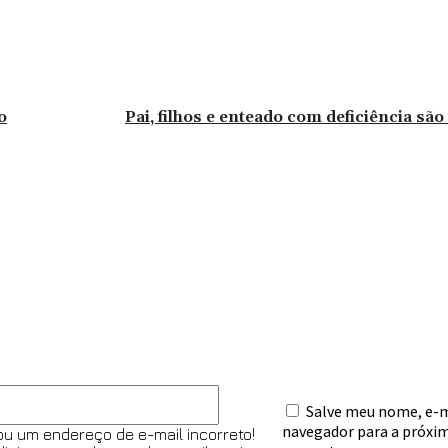
o
Pai, filhos e enteado com deficiência são
omentário:
E-
Salve meu nome, e-ma
mail:*
navegador para a próxim
ou um endereço de e-mail incorreto!