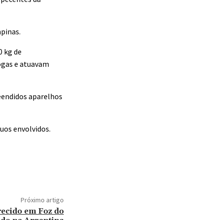
pinas.
0 kg de
rogas e atuavam
eendidos aparelhos
uos envolvidos.
Próximo artigo
recido em Foz do