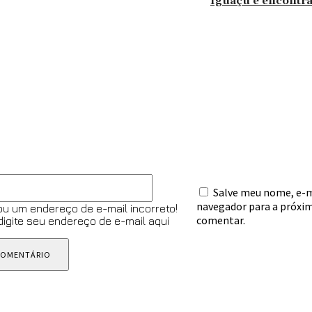
Iguaçu é encontr
omentário:
E-
Salve meu nome, e-ma
mail:*
navegador para a próxim
ou um endereço de e-mail incorreto!
comentar.
 digite seu endereço de e-mail aqui