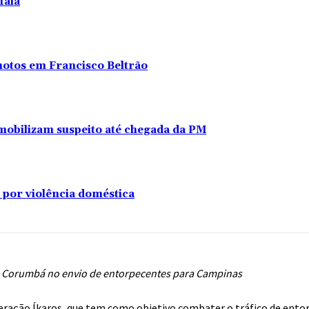
fala
 motos em Francisco Beltrão
s imobilizam suspeito até chegada da PM
 por violência doméstica
de Corumbá no envio de entorpecentes para Campinas
 Operação Íkaros, que tem como objetivo combater o tráfico de ent