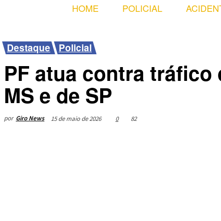
HOME
POLICIAL
ACIDEN
Destaque
Policial
PF atua contra tráfic
MS e de SP
por
Giro News
15 de maio de 2026
0
82