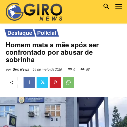
Destaque
Policial
Homem mata a mãe após ser
confrontado por abusar de
sobrinha
14 de maio de 2026
0
88
por
Giro News