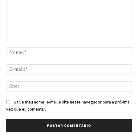
Comentário:
No
E-
mai
Sit
Salve meu nome, e-mail e site neste navegador para a próxima
vez que eu comentar.