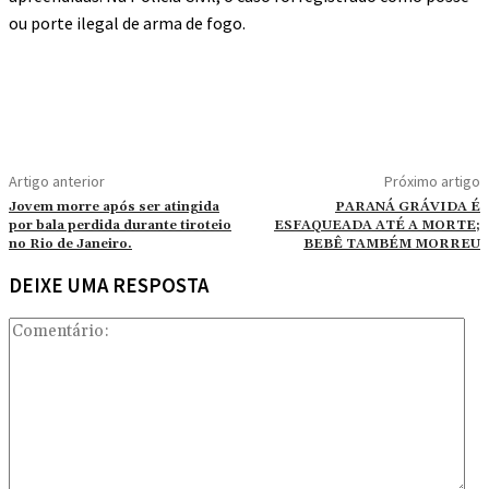
ou porte ilegal de arma de fogo.
Artigo anterior
Próximo artigo
Jovem morre após ser atingida
PARANÁ GRÁVIDA É
por bala perdida durante tiroteio
ESFAQUEADA ATÉ A MORTE;
no Rio de Janeiro.
BEBÊ TAMBÉM MORREU
DEIXE UMA RESPOSTA
Co