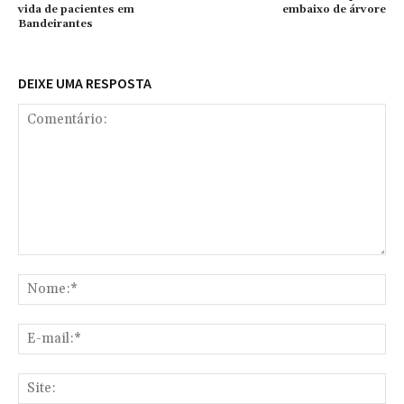
vida de pacientes em
embaixo de árvore
Bandeirantes
DEIXE UMA RESPOSTA
Comentário:
No
E-
mai
Sit