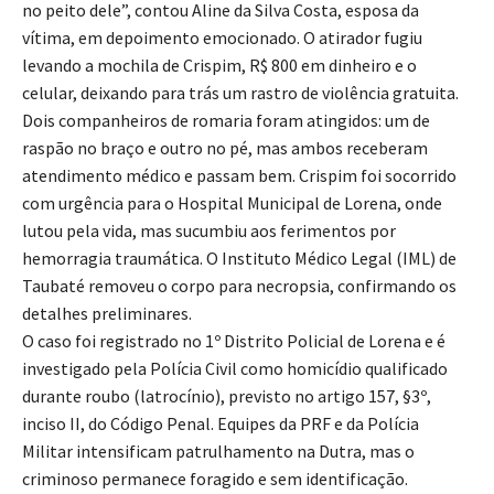
no peito dele”, contou Aline da Silva Costa, esposa da
vítima, em depoimento emocionado. O atirador fugiu
levando a mochila de Crispim, R$ 800 em dinheiro e o
celular, deixando para trás um rastro de violência gratuita.
Dois companheiros de romaria foram atingidos: um de
raspão no braço e outro no pé, mas ambos receberam
atendimento médico e passam bem. Crispim foi socorrido
com urgência para o Hospital Municipal de Lorena, onde
lutou pela vida, mas sucumbiu aos ferimentos por
hemorragia traumática. O Instituto Médico Legal (IML) de
Taubaté removeu o corpo para necropsia, confirmando os
detalhes preliminares.
O caso foi registrado no 1º Distrito Policial de Lorena e é
investigado pela Polícia Civil como homicídio qualificado
durante roubo (latrocínio), previsto no artigo 157, §3º,
inciso II, do Código Penal. Equipes da PRF e da Polícia
Militar intensificam patrulhamento na Dutra, mas o
criminoso permanece foragido e sem identificação.