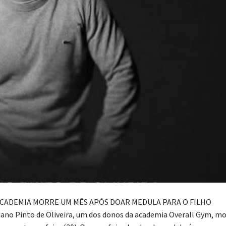
CADEMIA MORRE UM MÊS APÓS DOAR MEDULA PARA O FILHO
iano Pinto de Oliveira, um dos donos da academia Overall Gym, m