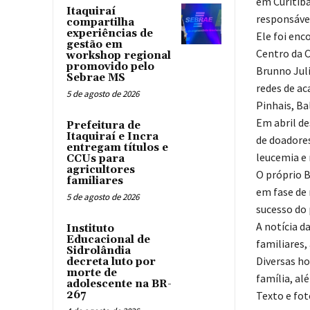
em Curitiba
Itaquiraí
responsável
compartilha
experiências de
Ele foi enc
gestão em
Centro da C
workshop regional
promovido pelo
Brunno Juli
Sebrae MS
redes de ac
5 de agosto de 2026
Pinhais, Ba
Em abril d
Prefeitura de
Itaquiraí e Incra
de doadores
entregam títulos e
leucemia e 
CCUs para
agricultores
O próprio B
familiares
em fase de 
5 de agosto de 2026
sucesso do
A notícia 
Instituto
Educacional de
familiares,
Sidrolândia
Diversas h
decreta luto por
morte de
família, al
adolescente na BR-
267
Texto e fot