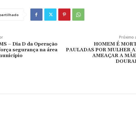
artilhado
or
Próximo 
 MS – Dia D da Operação
HOMEM É MORT
força segurança na área
PAULADAS POR MULHER A
município
AMEAÇAR A MÃE
DOURA