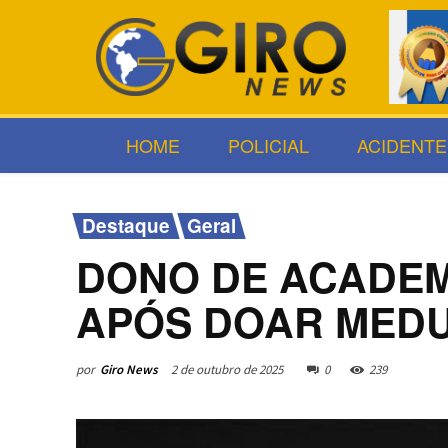
HOME
POLICIAL
ACIDENTE
Destaque
Geral
DONO DE ACADEM
APÓS DOAR MEDU
por
Giro News
2 de outubro de 2025
0
239