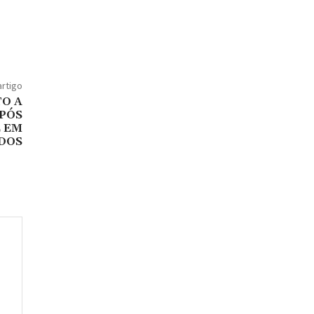
artigo
O A
PÓS
 EM
DOS