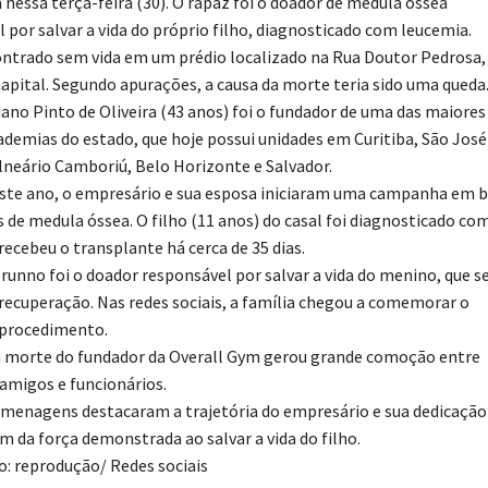
 nessa terça-feira (30). O rapaz foi o doador de medula óssea
 por salvar a vida do próprio filho, diagnosticado com leucemia.
ontrado sem vida em um prédio localizado na Rua Doutor Pedrosa,
apital. Segundo apurações, a causa da morte teria sido uma queda
ano Pinto de Oliveira (43 anos) foi o fundador de uma das maiores
ademias do estado, que hoje possui unidades em Curitiba, São José
lneário Camboriú, Belo Horizonte e Salvador.
este ano, o empresário e sua esposa iniciaram uma campanha em 
 de medula óssea. O filho (11 anos) do casal foi diagnosticado co
recebeu o transplante há cerca de 35 dias.
runno foi o doador responsável por salvar a vida do menino, que s
recuperação. Nas redes sociais, a família chegou a comemorar o
 procedimento.
da morte do fundador da Overall Gym gerou grande comoção entre
 amigos e funcionários.
omenagens destacaram a trajetória do empresário e sua dedicação
ém da força demonstrada ao salvar a vida do filho.
o: reprodução/ Redes sociais