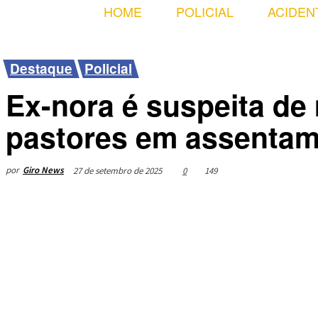
HOME
POLICIAL
ACIDEN
Destaque
Policial
Ex-nora é suspeita de
pastores em assenta
por
Giro News
27 de setembro de 2025
0
149