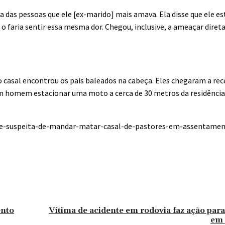
a das pessoas que ele [ex-marido] mais amava. Ela disse que ele e
 o faria sentir essa mesma dor. Chegou, inclusive, a ameaçar dir
o casal encontrou os pais baleados na cabeça. Eles chegaram a rec
m homem estacionar uma moto a cerca de 30 metros da residência, 
a-e-suspeita-de-mandar-matar-casal-de-pastores-em-assentame
ento
Vítima de acidente em rodovia faz ação para
em 