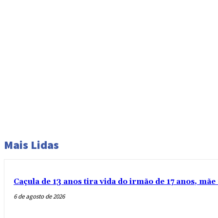
Mais Lidas
Caçula de 13 anos tira vida do irmão de 17 anos, mãe 
6 de agosto de 2026