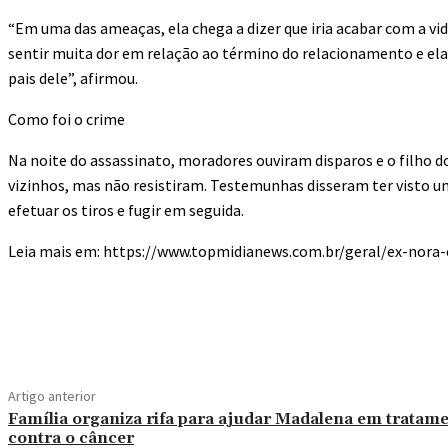
“Em uma das ameaças, ela chega a dizer que iria acabar com a vid
sentir muita dor em relação ao término do relacionamento e ela
pais dele”, afirmou.
Como foi o crime
Na noite do assassinato, moradores ouviram disparos e o filho d
vizinhos, mas não resistiram. Testemunhas disseram ter visto u
efetuar os tiros e fugir em seguida.
Leia mais em: https://www.topmidianews.com.br/geral/ex-nor
Compartilhado
Artigo anterior
Família organiza rifa para ajudar Madalena em tratam
contra o câncer