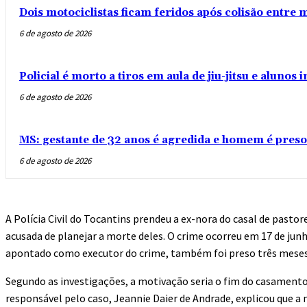
Dois motociclistas ficam feridos após colisão entre
6 de agosto de 2026
Policial é morto a tiros em aula de jiu-jitsu e aluno
6 de agosto de 2026
MS: gestante de 32 anos é agredida e homem é preso
6 de agosto de 2026
A Polícia Civil do Tocantins prendeu a ex-nora do casal de pastores
acusada de planejar a morte deles. O crime ocorreu em 17 de ju
apontado como executor do crime, também foi preso três meses
Segundo as investigações, a motivação seria o fim do casamento 
responsável pelo caso, Jeannie Daier de Andrade, explicou que a