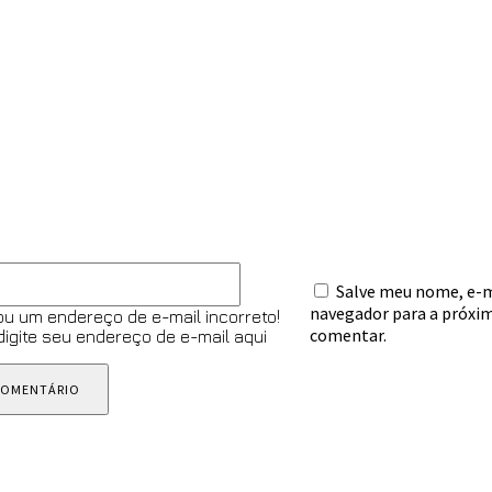
omentário:
E-
Salve meu nome, e-ma
mail:*
navegador para a próxim
ou um endereço de e-mail incorreto!
comentar.
 digite seu endereço de e-mail aqui