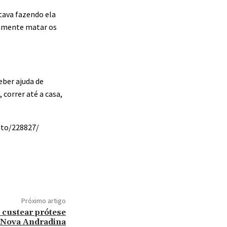
stava fazendo ela
etamente matar os
eber ajuda de
correr até a casa,
nto/228827/
Próximo artigo
 custear prótese
Nova Andradina