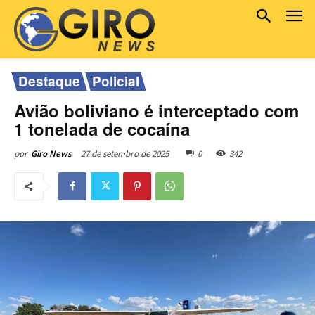
Destaque
Policial
Avião boliviano é interceptado com
1 tonelada de cocaína
27 de setembro de 2025
0
342
por
Giro News