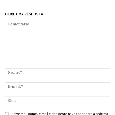
DEIXE UMA RESPOSTA
Comentário:
No
E-
mai
Sit
Salve meu nome, e-mail e site neste navegador para a próxima