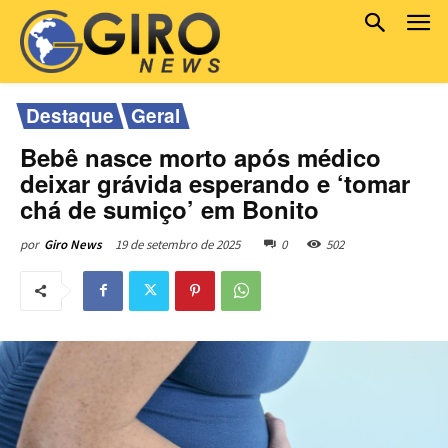
Destaque
Geral
Bebê nasce morto após médico
deixar grávida esperando e ‘tomar
chá de sumiço’ em Bonito
19 de setembro de 2025
0
502
por
Giro News