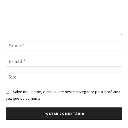
Comentário:
No
E-
mai
Sit
Salve meu nome, e-mail e site neste navegador para a próxima
vez que eu comentar.