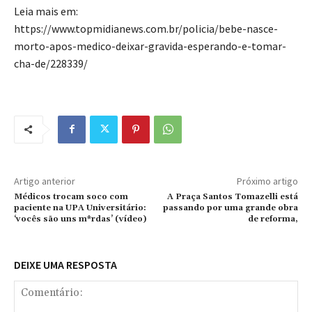
Leia mais em:
https://www.topmidianews.com.br/policia/bebe-nasce-
morto-apos-medico-deixar-gravida-esperando-e-tomar-
cha-de/228339/
Artigo anterior
Próximo artigo
Médicos trocam soco com
A Praça Santos Tomazelli está
paciente na UPA Universitário:
passando por uma grande obra
‘vocês são uns m*rdas’ (vídeo)
de reforma,
DEIXE UMA RESPOSTA