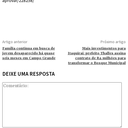
aprovar/228258/
Artigo anterior
Próximo artigo
Família continua em busca de
Mais investimentos para
jovem desaparecido há quase
Itaquiraí: prefeito Thalles assina
seis meses em Campo Grande
contrato de R4 milhões para
transformar o Bosque Municipal
DEIXE UMA RESPOSTA
Co