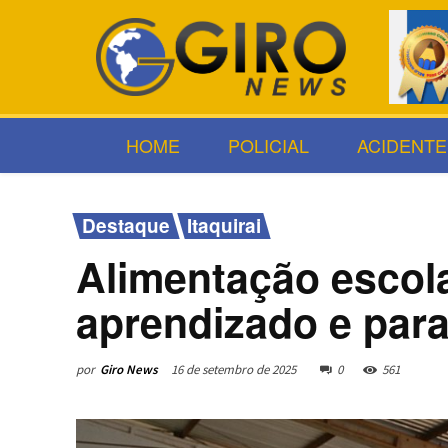
HOME
POLICIAL
ACIDENTE
Destaque
Itaquirai
Alimentação escola
aprendizado e par
por
Giro News
16 de setembro de 2025
0
561