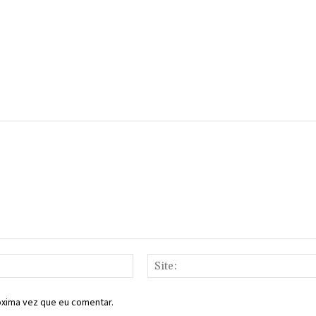
E-
mail:*
óxima vez que eu comentar.