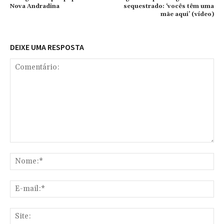
Nova Andradina
sequestrado: ‘vocês têm uma
mãe aqui’ (vídeo)
DEIXE UMA RESPOSTA
Comentário:
No
E-
mai
Sit