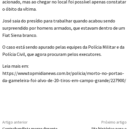
acionado, mas ao chegar no local foi possível apenas constatar
o óbito da vítima.
José saia do presídio para trabalhar quando acabou sendo
surpreendido por homens armados, que estavam dentro de um
Fiat Siena branco.
O caso está sendo apurado pelas equipes da Polícia Militar e da
Polícia Civil, que agora procuram pelos executores.
Leia mais em:
https://www.topmidianews.com.br/policia/morto-no-portao-
da-gameleira-foi-alvo-de-20-tiros-em-campo-grande/227900/
Artigo anterior
Próximo artigo
Contrabandista morre durante
Dia histórico para o