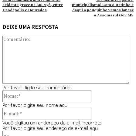
acidente grave na MS-276, entre
municipalismo! Com o Ratinho e
Deodápolis e Dourados
daqui a pouquinho vamos lançar
o Assomasul Gov MS
DEIXE UMA RESPOSTA
Co
Por favor digite seu comentário!
Nome:*
Por favor, digite seu nome aqui
E-
mail:*
Você digitou um endereço de e-mail incorreto!
Por favor, digite seu endereço de e-mail aqui
Site: