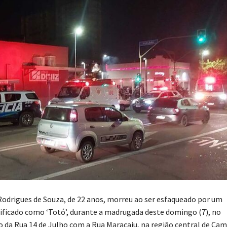
Rodrigues de Souza, de 22 anos, morreu ao ser esfaqueado por um
ificado como ‘Totó’, durante a madrugada deste domingo (7), no
 da Rua 14 de Julho com a Rua Maracaju, na região central de Ca