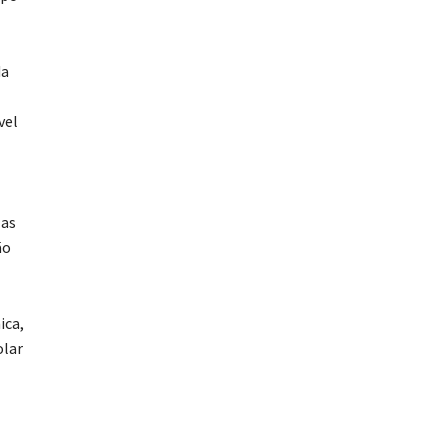
da
vel
 as
ão
ica,
olar