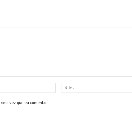
E-
mail:*
óxima vez que eu comentar.