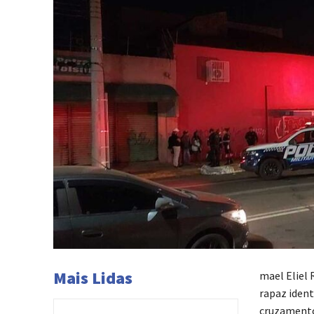
Mais Lidas
mael Eliel 
rapaz ident
cruzamento