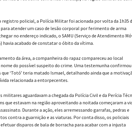
registro policial, a Polícia Militar foi acionada por volta da 1h35 
para atender um caso de lesão corporal por ferimento de arma
 chegar no endereço indicado, o SAMU (Serviço de Atendimento Mó
) havia acabado de constatar o óbito da vítima.
lamento da área, a companheira do rapaz compareceu ao local
 nome do possível suspeito do crime. Uma testemunha confirmou
 que ‘Totó’ teria matado Ismael, detalhando ainda que a motivaç
ívida relacionada a entorpecentes.
 militares aguardavam a chegada da Polícia Civil e da Perícia Técn
ens que estavam na região aproveitando a noitada começaram a vi
ssassinato. Durante a ação, eles arremessando garrafas, pedras e
tos contra a guarnição e as viaturas. Por conta disso, os policiais
efetuar disparos de bala de borracha para acabar com a injusta