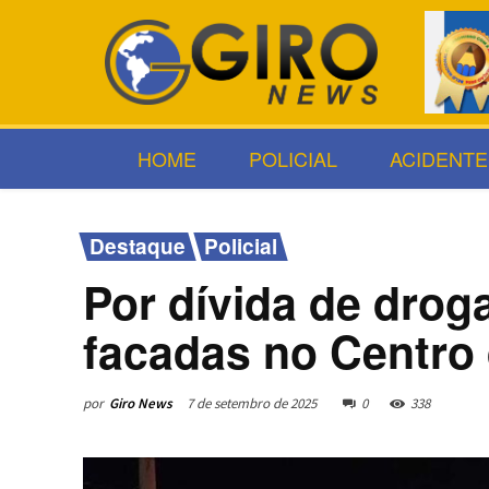
HOME
POLICIAL
ACIDENTE
Destaque
Policial
Por dívida de droga
facadas no Centr
por
Giro News
7 de setembro de 2025
0
338