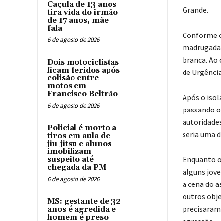
Caçula de 13 anos
Grande.
tira vida do irmão
de 17 anos, mãe
fala
Conforme o 
6 de agosto de 2026
madrugada 
branca. Ao
Dois motociclistas
ficam feridos após
de Urgência
colisão entre
motos em
Francisco Beltrão
Após o iso
6 de agosto de 2026
passando o
autoridades
Policial é morto a
seria uma d
tiros em aula de
jiu-jitsu e alunos
imobilizam
Enquanto os
suspeito até
chegada da PM
alguns jov
6 de agosto de 2026
a cena do a
outros obje
MS: gestante de 32
precisaram 
anos é agredida e
homem é preso
agressão.