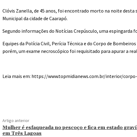
Clóvis Zanella, de 45 anos, foi encontrado morto na noite desta 
Municipal da cidade de Caarapó.
Segundo informações do Notícias Crepúsculo, uma espingarda foi
Equipes da Polícia Civil, Perícia Técnica e do Corpo de Bombeiro
porém, um exame necroscópico foi requisitado para apurar a rea
Leia mais em: https://www.topmidianews.com.br/interior/cor
Compartilhado
Artigo anterior
Mulher é esfaqueada no pescoço e fica em estado grav
em Três Lagoas