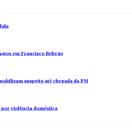
fala
 motos em Francisco Beltrão
s imobilizam suspeito até chegada da PM
 por violência doméstica