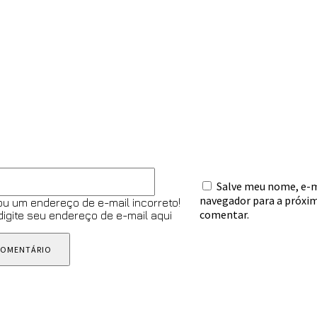
omentário:
E-
Salve meu nome, e-ma
mail:*
navegador para a próxim
ou um endereço de e-mail incorreto!
comentar.
 digite seu endereço de e-mail aqui