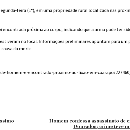
segunda-feira (1°), em uma propriedade rural localizada nas proxi
 encontrada próxima ao corpo, indicando que a arma pode ter sido
s estiveram no local. Informações preliminares apontam para um po
l causa da morte.
po-de-homem-e-encontrado-proximo-ao-lixao-em-caarapo/227460
íssimo
Homem confessa assassinato de ex
Dourados; crime teve ma