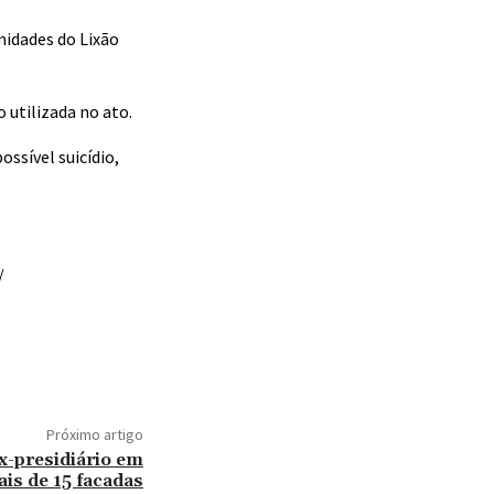
midades do Lixão
 utilizada no ato.
ssível suicídio,
/
Próximo artigo
-presidiário em
is de 15 facadas