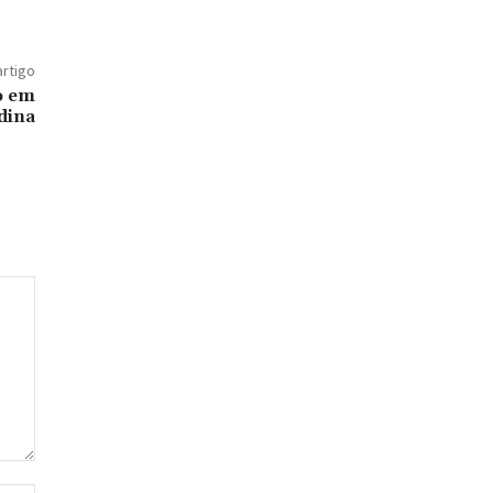
artigo
o em
dina