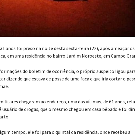
 anos foi preso na noite desta sexta-feira (22), após ameaçar os
ca, em uma residência no bairro Jardim Noroeste, em Campo Gra
ormações do boletim de ocorrência, o próprio suspeito ligou para
itar dizendo que estava de posse de uma faca e que iria cortar o pe
 mãe.
ilitares chegaram ao endereço, uma das vítimas, de 61 anos, rel
 é usuário de drogas, que o mesmo chegou em casa bêbado e foi dir
arto.
lgum tempo, ele foi para o quintal da residência, onde recebeu a