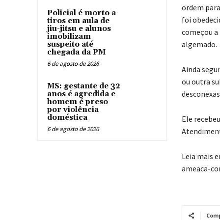
ordem para 
Policial é morto a
foi obedeci
tiros em aula de
jiu-jitsu e alunos
começou a m
imobilizam
algemado.
suspeito até
chegada da PM
6 de agosto de 2026
Ainda segun
ou outra s
MS: gestante de 32
desconexas
anos é agredida e
homem é preso
por violência
doméstica
Ele recebeu
6 de agosto de 2026
Atendimento
Leia mais 
ameaca-cor
Comp