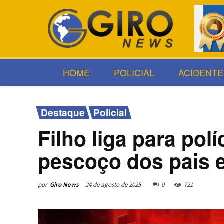
HOME
POLICIAL
ACIDENTE
Destaque
Policial
Filho liga para polí
pescoço dos pais
por
Giro News
24 de agosto de 2025
0
721