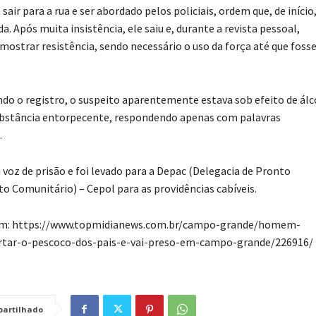
sair para a rua e ser abordado pelos policiais, ordem que, de início
da. Após muita insistência, ele saiu e, durante a revista pessoal,
ostrar resistência, sendo necessário o uso da força até que foss
do o registro, o suspeito aparentemente estava sob efeito de álc
ubstância entorpecente, respondendo apenas com palavras
.
 voz de prisão e foi levado para a Depac (Delegacia de Pronto
 Comunitário) – Cepol para as providências cabíveis.
em: https://www.topmidianews.com.br/campo-grande/homem-
tar-o-pescoco-dos-pais-e-vai-preso-em-campo-grande/226916/
artilhado