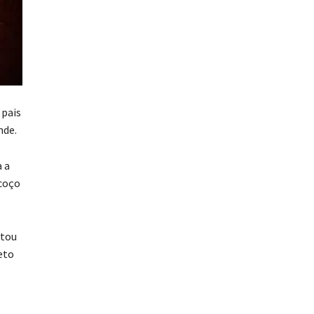
 pais
nde.
 a
scoço
atou
eto