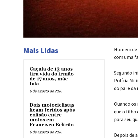
Mais Lidas
Homem de 31
com uma fa
Caçula de 13 anos
Segundo inf
tira vida do irmão
de 17 anos, mãe
Polícia Mil
fala
do pai e da
6 de agosto de 2026
Quando os m
Dois motociclistas
ficam feridos após
que o filho
colisão entre
para seu qu
motos em
Francisco Beltrão
6 de agosto de 2026
Depois de a