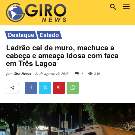
Destaque
Estado
Ladrão cai de muro, machuca a
cabeça e ameaça idosa com faca
em Três Lagoa
21 de agosto de 2025
0
630
por
Giro News