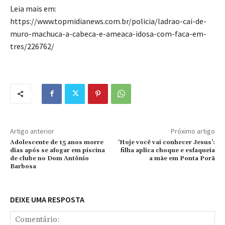
Leia mais em:
https://www.topmidianews.com.br/policia/ladrao-cai-de-
muro-machuca-a-cabeca-e-ameaca-idosa-com-faca-em-
tres/226762/
Artigo anterior
Próximo artigo
Adolescente de 15 anos morre
‘Hoje você vai conhecer Jesus’:
dias após se afogar em piscina
filha aplica choque e esfaqueia
de clube no Dom Antônio
a mãe em Ponta Porã
Barbosa
DEIXE UMA RESPOSTA