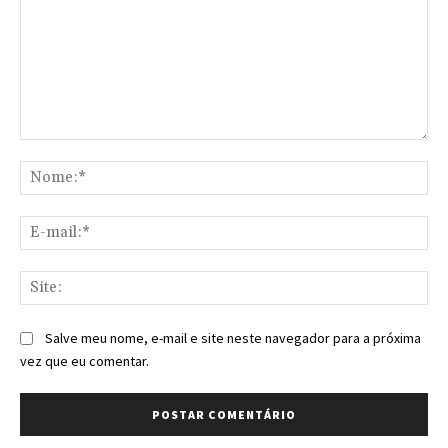
Comentário:
No
E-
mai
Sit
Salve meu nome, e-mail e site neste navegador para a próxima
vez que eu comentar.