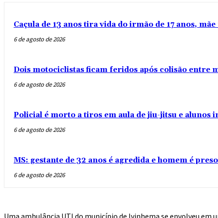
Caçula de 13 anos tira vida do irmão de 17 anos, mãe 
6 de agosto de 2026
Dois motociclistas ficam feridos após colisão entre
6 de agosto de 2026
Policial é morto a tiros em aula de jiu-jitsu e aluno
6 de agosto de 2026
MS: gestante de 32 anos é agredida e homem é preso
6 de agosto de 2026
Uma ambulância UTI do município de Ivinhema se envolveu em um 