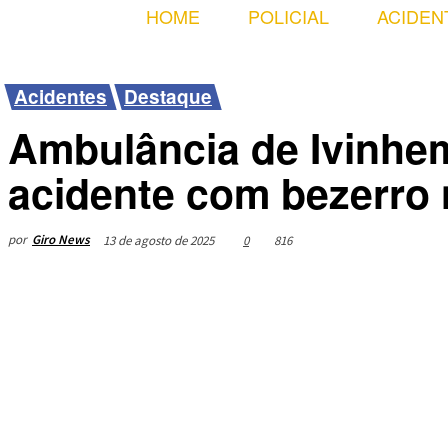
HOME
POLICIAL
ACIDEN
Acidentes
Destaque
Ambulância de Ivinhem
acidente com bezerro
por
Giro News
13 de agosto de 2025
0
816