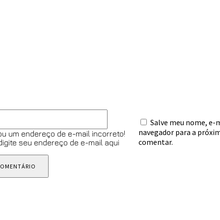
omentário:
E-
Salve meu nome, e-ma
mail:*
navegador para a próxim
ou um endereço de e-mail incorreto!
comentar.
 digite seu endereço de e-mail aqui