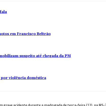
fala
 motos em Francisco Beltrão
s imobilizam suspeito até chegada da PM
 por violência doméstica
grave acidente durante a madrugada de terça-feira (12), na MS-2