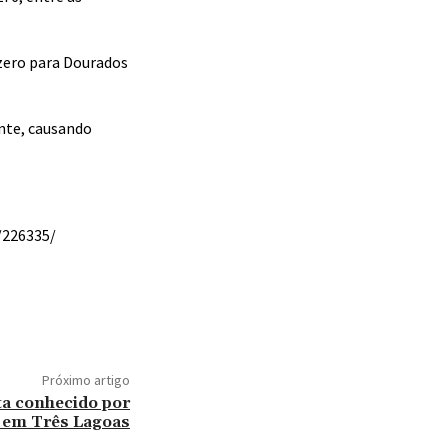
 zero para Dourados
ente, causando
/226335/
Próximo artigo
sta conhecido por
 em Três Lagoas