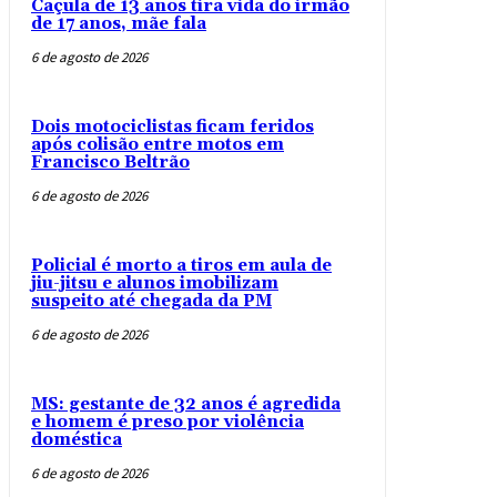
Caçula de 13 anos tira vida do irmão
de 17 anos, mãe fala
6 de agosto de 2026
Dois motociclistas ficam feridos
após colisão entre motos em
Francisco Beltrão
6 de agosto de 2026
Policial é morto a tiros em aula de
jiu-jitsu e alunos imobilizam
suspeito até chegada da PM
6 de agosto de 2026
MS: gestante de 32 anos é agredida
e homem é preso por violência
doméstica
6 de agosto de 2026