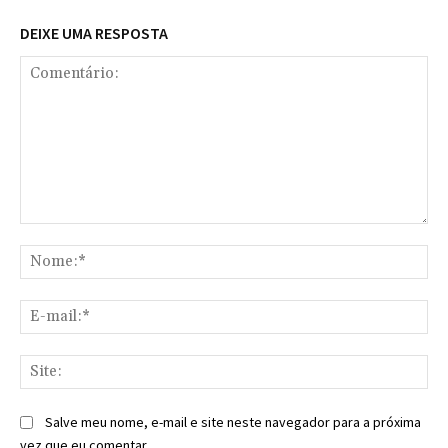
DEIXE UMA RESPOSTA
Comentário:
No
E-
mai
Sit
Salve meu nome, e-mail e site neste navegador para a próxima
vez que eu comentar.