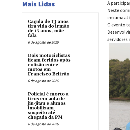
Mais Lidas
A participa
Neste domin
em uma ati
Caçula de 13 anos
O evento te
tira vida do irmão
de 17 anos, mãe
Desenvolvi
fala
servidores 
6 de agosto de 2026
Dois motociclistas
ficam feridos após
colisão entre
motos em
Francisco Beltrão
6 de agosto de 2026
Policial é morto a
tiros em aula de
jiu-jitsu e alunos
imobilizam
suspeito até
chegada da PM
6 de agosto de 2026