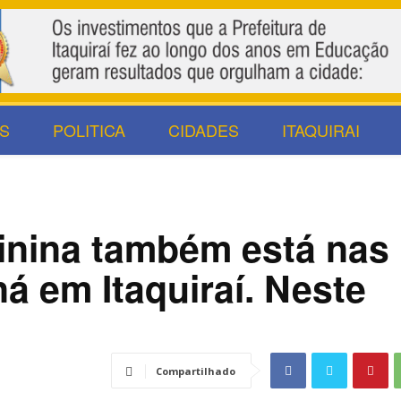
S
POLITICA
CIDADES
ITAQUIRAI
minina também está nas
á em Itaquiraí. Neste
Compartilhado