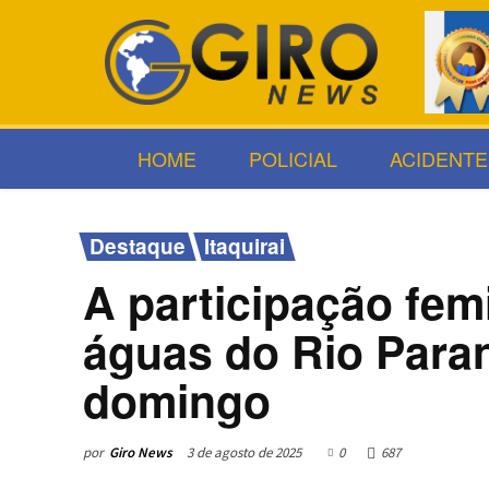
HOME
POLICIAL
ACIDENTE
Destaque
Itaquirai
A participação fe
águas do Rio Paran
domingo
por
Giro News
3 de agosto de 2025
0
687