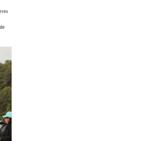
eres
 de