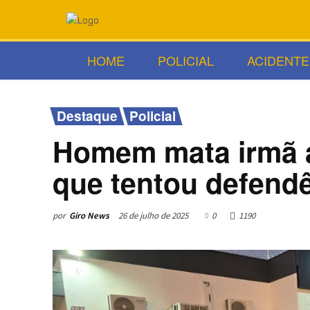
HOME
POLICIAL
ACIDENTE
Destaque
Policial
Homem mata irmã a
que tentou defendê
por
Giro News
26 de julho de 2025
0
1190