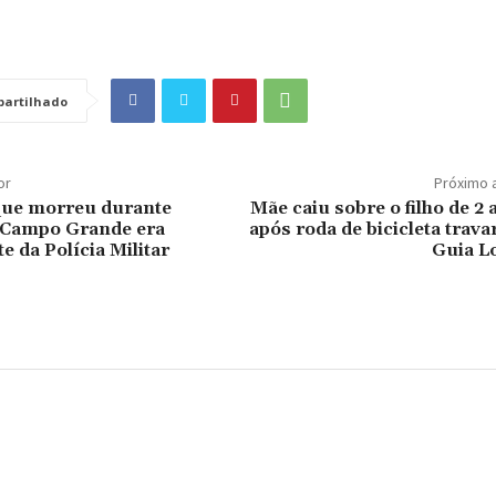
artilhado
or
Próximo 
e morreu durante
Mãe caiu sobre o filho de 2
 Campo Grande era
após roda de bicicleta trav
e da Polícia Militar
Guia L