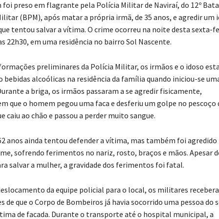
i preso em flagrante pela Polícia Militar de Naviraí, do 12º Bat
Militar (BPM), após matar a própria irmã, de 35 anos, e agredir um 
que tentou salvar a vítima. O crime ocorreu na noite desta sexta-fe
as 22h30, em uma residência no bairro Sol Nascente.
ormações preliminares da Polícia Militar, os irmãos e o idoso es
bebidas alcoólicas na residência da família quando iniciou-se um
Durante a briga, os irmãos passaram a se agredir fisicamente,
 que o homem pegou uma faca e desferiu um golpe no pescoço 
ue caiu ao chão e passou a perder muito sangue.
62 anos ainda tentou defender a vítima, mas também foi agredido
ime, sofrendo ferimentos no nariz, rosto, braços e mãos. Apesar 
ra salvar a mulher, a gravidade dos ferimentos foi fatal.
eslocamento da equipe policial para o local, os militares recebe
s de que o Corpo de Bombeiros já havia socorrido uma pessoa do 
tima de facada. Durante o transporte até o hospital municipal, a