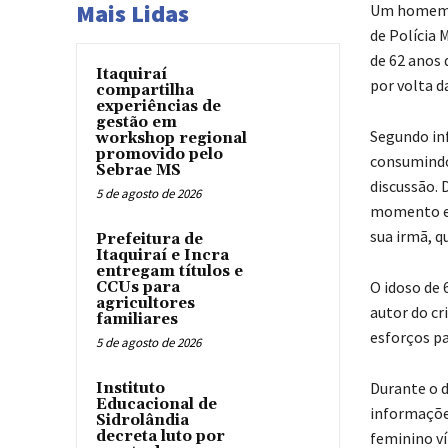
Mais Lidas
Um homem fo
de Polícia 
de 62 anos 
Itaquiraí
por volta d
compartilha
experiências de
gestão em
Segundo inf
workshop regional
promovido pelo
consumindo 
Sebrae MS
discussão. 
5 de agosto de 2026
momento em
sua irmã, q
Prefeitura de
Itaquiraí e Incra
entregam títulos e
O idoso de 
CCUs para
agricultores
autor do cr
familiares
esforços pa
5 de agosto de 2026
Durante o d
Instituto
Educacional de
informaçõe
Sidrolândia
decreta luto por
feminino ví