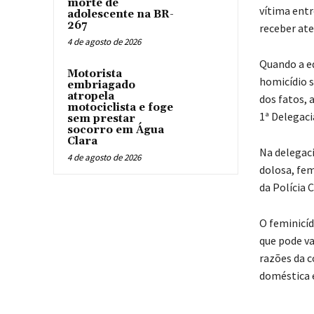
morte de
vítima ent
adolescente na BR-
267
receber at
4 de agosto de 2026
Quando a eq
Motorista
homicídio s
embriagado
atropela
dos fatos, 
motociclista e foge
1ª Delegacia
sem prestar
socorro em Água
Clara
Na delegaci
4 de agosto de 2026
dolosa, fem
da Polícia 
O feminicíd
que pode va
razões da 
doméstica e