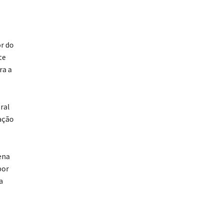
or do
te
ra a
ral
gação
ena
por
a