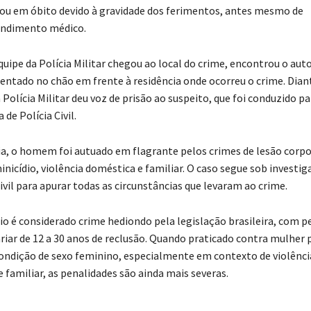
rou em óbito devido à gravidade dos ferimentos, antes mesmo de
endimento médico.
uipe da Polícia Militar chegou ao local do crime, encontrou o aut
entado no chão em frente à residência onde ocorreu o crime. Dian
a Polícia Militar deu voz de prisão ao suspeito, que foi conduzido pa
 de Polícia Civil.
a, o homem foi autuado em flagrante pelos crimes de lesão corpo
inicídio, violência doméstica e familiar. O caso segue sob investi
Civil para apurar todas as circunstâncias que levaram ao crime.
io é considerado crime hediondo pela legislação brasileira, com p
riar de 12 a 30 anos de reclusão. Quando praticado contra mulher 
condição de sexo feminino, especialmente em contexto de violênci
 familiar, as penalidades são ainda mais severas.