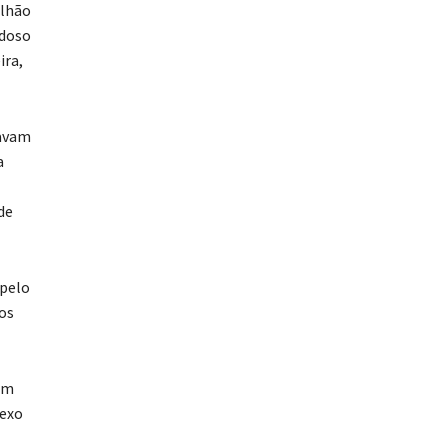
alhão
idoso
ira,
tavam
a
de
 pelo
dos
ram
sexo