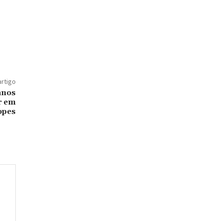
artigo
 anos
ar em
opes