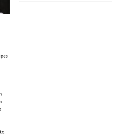
ipes
m
a
e
to.