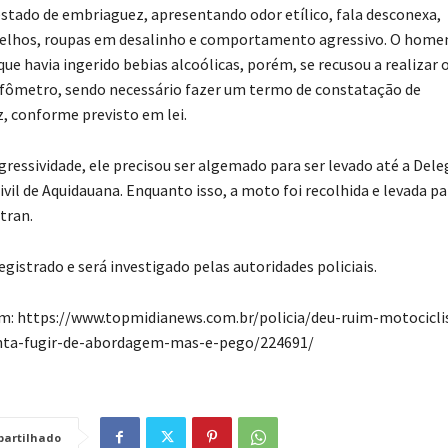
estado de embriaguez, apresentando odor etílico, fala desconexa,
elhos, roupas em desalinho e comportamento agressivo. O hom
ue havia ingerido bebias alcoólicas, porém, se recusou a realizar 
afômetro, sendo necessário fazer um termo de constatação de
, conforme previsto em lei.
gressividade, ele precisou ser algemado para ser levado até a Dele
Civil de Aquidauana. Enquanto isso, a moto foi recolhida e levada pa
tran.
registrado e será investigado pelas autoridades policiais.
em: https://www.topmidianews.com.br/policia/deu-ruim-motocicli
nta-fugir-de-abordagem-mas-e-pego/224691/
artilhado