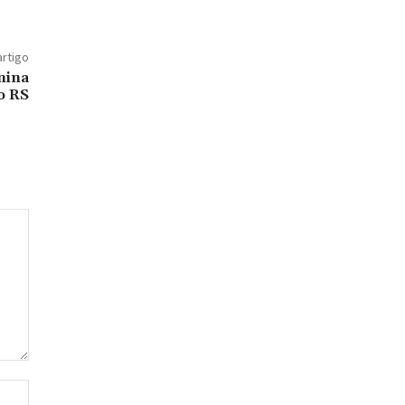
artigo
nina
o RS
Site: