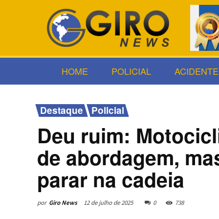
HOME
POLICIAL
ACIDENTE
Destaque
Policial
Deu ruim: Motocicl
de abordagem, mas
parar na cadeia
por
Giro News
12 de julho de 2025
0
738