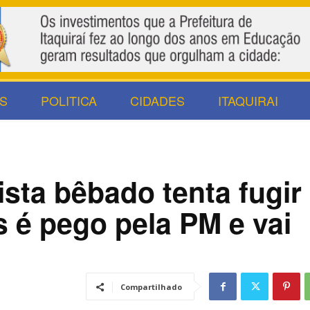
S
POLITICA
CIDADES
ITAQUIRAI
ista bêbado tenta fugir
 é pego pela PM e vai
Compartilhado