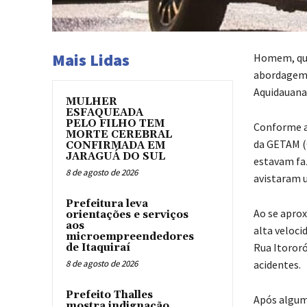
Mais Lidas
Homem, que
abordagem d
Aquidauana
MULHER
ESFAQUEADA
PELO FILHO TEM
Conforme as
MORTE CEREBRAL
da GETAM (
CONFIRMADA EM
JARAGUÁ DO SUL
estavam fa
8 de agosto de 2026
avistaram 
Prefeitura leva
Ao se apro
orientações e serviços
aos
alta veloc
microempreendedores
Rua Itororó
de Itaquiraí
8 de agosto de 2026
acidentes.
Prefeito Thalles
Após alguma
mostra indignação