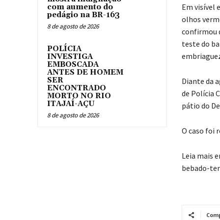
Em visível 
com aumento do
pedágio na BR-163
olhos verm
8 de agosto de 2026
confirmou q
teste do b
POLÍCIA
embriaguez
INVESTIGA
EMBOSCADA
ANTES DE HOMEM
SER
Diante da a
ENCONTRADO
de Polícia 
MORTO NO RIO
ITAJAÍ-AÇU
pátio do De
8 de agosto de 2026
O caso foi 
Leia mais 
bebado-te
Comp