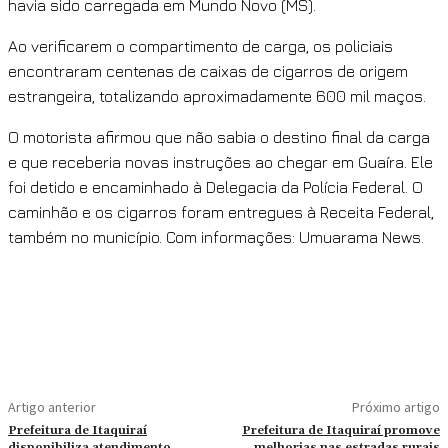
havia sido carregada em Mundo Novo (MS).
Ao verificarem o compartimento de carga, os policiais
encontraram centenas de caixas de cigarros de origem
estrangeira, totalizando aproximadamente 600 mil maços.
O motorista afirmou que não sabia o destino final da carga
e que receberia novas instruções ao chegar em Guaíra. Ele
foi detido e encaminhado à Delegacia da Polícia Federal. O
caminhão e os cigarros foram entregues à Receita Federal,
também no município. Com informações: Umuarama News.
Artigo anterior
Próximo artigo
Prefeitura de Itaquiraí
Prefeitura de Itaquiraí promove
disponibiliza atendimento
melhorias nas estradas rurais