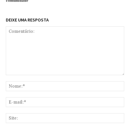
comunidade
DEIXE UMA RESPOSTA
Comentário:
No
E-
mai
Sit