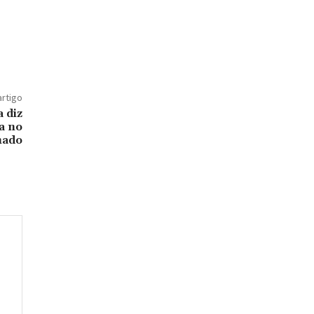
artigo
 diz
a no
nado