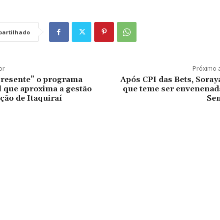
artilhado
or
Próximo 
Presente” o programa
Após CPI das Bets, Soraya
 que aproxima a gestão
que teme ser envenenad
ção de Itaquiraí
Se