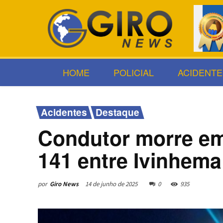
HOME
POLICIAL
ACIDENTE
Acidentes
Destaque
Condutor morre em
141 entre Ivinhema
por
Giro News
14 de junho de 2025
0
935