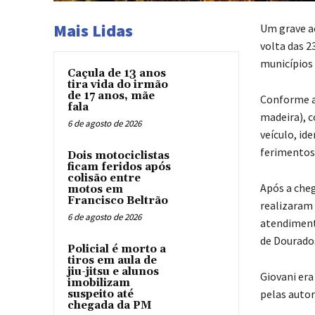
Mais Lidas
Um grave ac
volta das 2
municípios 
Caçula de 13 anos
tira vida do irmão
de 17 anos, mãe
Conforme ap
fala
madeira), 
6 de agosto de 2026
veículo, id
ferimentos 
Dois motociclistas
ficam feridos após
colisão entre
Após a cheg
motos em
Francisco Beltrão
realizaram 
6 de agosto de 2026
atendimento
de Dourados
Policial é morto a
tiros em aula de
jiu-jitsu e alunos
Giovani era
imobilizam
pelas auto
suspeito até
chegada da PM