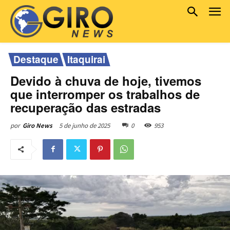
Destaque
Itaquirai
Devido à chuva de hoje, tivemos
que interromper os trabalhos de
recuperação das estradas
5 de junho de 2025
0
953
por
Giro News