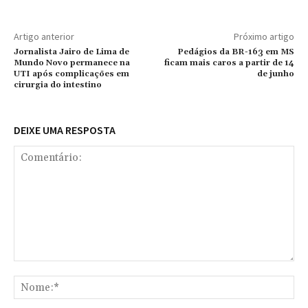
Artigo anterior
Próximo artigo
Jornalista Jairo de Lima de
Pedágios da BR-163 em MS
Mundo Novo permanece na
ficam mais caros a partir de 14
UTI após complicações em
de junho
cirurgia do intestino
DEIXE UMA RESPOSTA
Comentário:
No