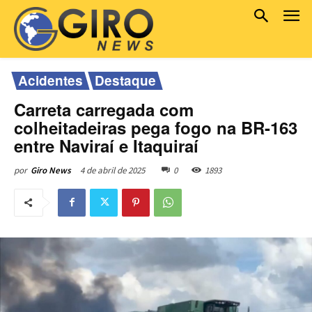
Acidentes
Destaque
Carreta carregada com
colheitadeiras pega fogo na BR-163
entre Naviraí e Itaquiraí
4 de abril de 2025
0
1893
por
Giro News