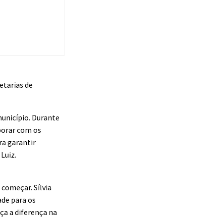
etarias de
município. Durante
borar com os
ra garantir
Luiz.
 começar. Sílvia
ade para os
ça a diferença na