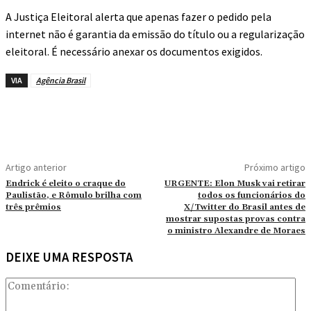
A Justiça Eleitoral alerta que apenas fazer o pedido pela
internet não é garantia da emissão do título ou a regularização
eleitoral. É necessário anexar os documentos exigidos.
VIA
Agência Brasil
Artigo anterior
Próximo artigo
Endrick é eleito o craque do
URGENTE: Elon Musk vai retirar
Paulistão, e Rômulo brilha com
todos os funcionários do
três prêmios
X/Twitter do Brasil antes de
mostrar supostas provas contra
o ministro Alexandre de Moraes
DEIXE UMA RESPOSTA
Co