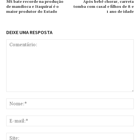
MS bate recorde na produção
Após bebê chorar, carreta
de mandioca e Itaquiraí é o
tomba com casal e filhos de 8 e
maior produtor do Estado
1 ano de idade
DEIXE UMA RESPOSTA
Comentário:
No
E-
mai
Sit