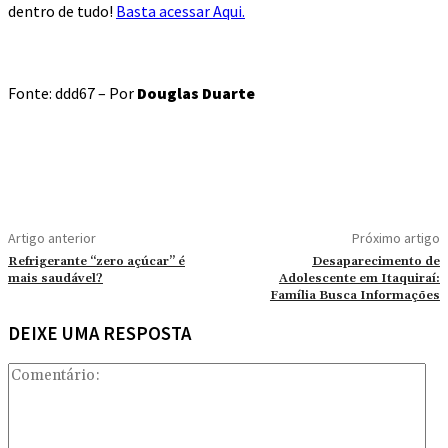
dentro de tudo!
Basta acessar Aqui.
Fonte: ddd67 – Por
Douglas Duarte
Artigo anterior
Próximo artigo
Refrigerante “zero açúcar” é
Desaparecimento de
mais saudável?
Adolescente em Itaquiraí:
Família Busca Informações
DEIXE UMA RESPOSTA
Co